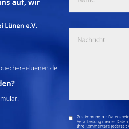
ns auf, wir
i Lünen e.V.
buecherei-luenen.de
den?
rmular
.
Zustimmung zur Datenspeich
Verarbeitung meiner Daten 
Ihre Kommentare jederzeit w