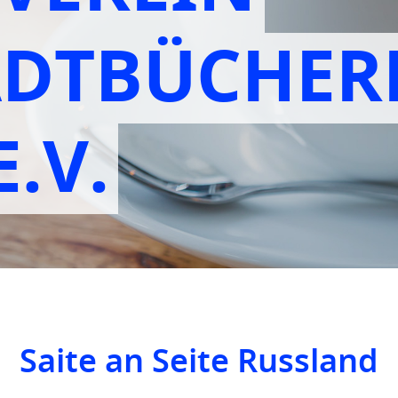
ADTBÜCHER
.V.
Saite an Seite Russland